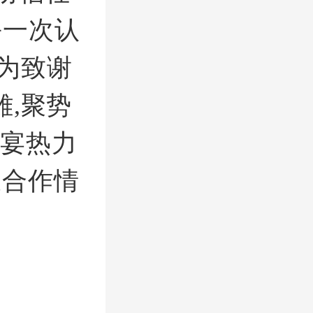
每一次认
为致谢
雄,聚势
晚宴热力
叙合作情