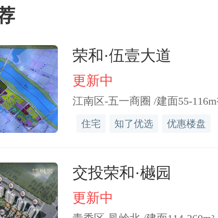
荐
 为切入点,生动讲解项目核心
布“悦恒天润城超级购房节
荣和·伍壹大道
的热势,3万抵12万的智能家
更新中
。双公立学校计划10月动工
江南区-五一商圈 /建面55-116m
的红盘,项目此前已凭借过硬
住宅
知了优选
优惠楼盘
了良好口碑,如今教育硬配套
交投荣和·樾园
项目价值再上一个台阶,爆款
更新中
即将加推的消息传来,更是为