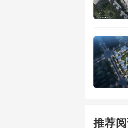
上了稀
“爆款
随
至,惊
秀门店
秀的合
让更多
推荐阅