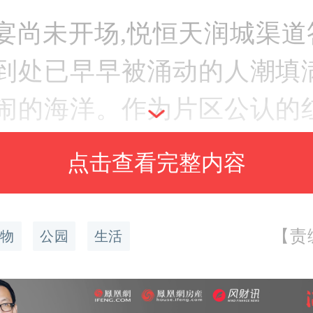
宴尚未开场,悦恒天润城渠道
到处已早早被涌动的人潮填满
闹的海洋。作为片区公认的红
大号召力在此刻尽显 —— 
点击查看完整内容
地陆续赶来,队伍沿着签到处
谈声、笑声与工作人员的引导
【责
物
公园
生活
,这般人气爆棚的景象,正是
的印证,更预示着这场合作盛