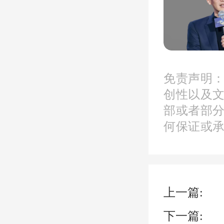
满开篇
晚
免责声明
的登台
创性以及
部或者部
的所有
何保证或
道伙伴
更多客
上一篇:
润城会
下一篇: