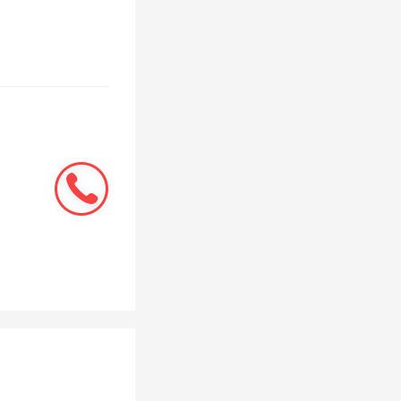
上再添
强劲。
接踵而
待的优
,这些优
碑,也
着的抖