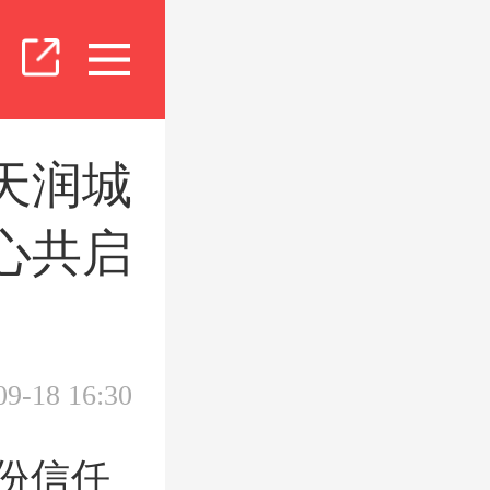
天润城
心共启
09-18 16:30
份信任