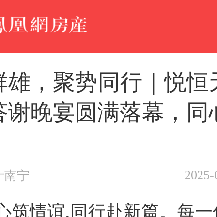
群雄，聚势同行｜悦恒
答谢晚宴圆满落幕，同
！
2025-
产南宁
心筑情谊,同行赴新篇。每一