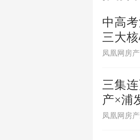
音短视
套的 v
中高考
记录案
三大核
站式覆
伴们的
才让悦
三集连
离不开
产×浦
环节更
纪录片
凤凰网房产
波炉等
城生长
大家歌