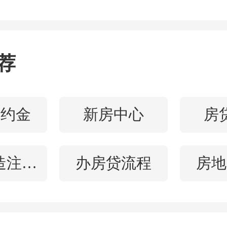
售接待服务,全方位助力大家
手实现共赢! 铿锵的承诺直抵
作的信心也愈发坚定 。有红
荐
再加上这般扎实的支持,这场
满了底气。
违约金
新房中心
房
水电改造注意事项
办房贷流程
房地
目推介环节更让现场热度再
目案场结合渠道伙伴日常推
,以 “客户关注的通勤、教育