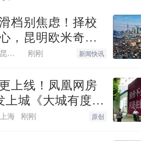
频颁奖同样亮眼,有实地探访
log,有解读户型优势的干货分
滑档别焦虑！择校
场热闹景象的随拍,每一条都
心，昆明欧米奇一
盖
用心。正是大家用镜头为项目
凤凰网房产昆明站
刚刚
新闻快讯
恒天润城的口碑传得更远,这
更上线！凤凰网房
每一位的创意与付出!颁奖过
发上城《大城有度》
是将氛围推向小高潮:品牌冰
 见证一座百万方大
上海
刚刚
原创
家电大奖接连送出,渠道答谢
声与笑声中圆满落幕。