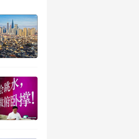
项目配
享,还有
透着伙
发声,
份成绩
后,抽奖
箱、微
晚宴在