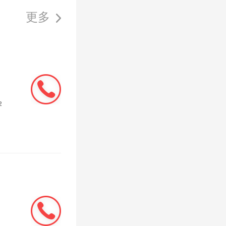
更多
优势,还
的重磅五
居样板间
,作为片
²
的产品
的落地,
高拓展
红盘添