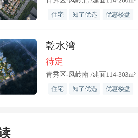
青秀区-凤岭北 /建面114-260m²
缺属性。让项目在红盘基础
住宅
知了优选
优惠楼盘
产品” 标签,价值吸引力愈发
乾水湾
着佳肴上桌,晚宴的互动环节
待定
喜一波接着一波。先是备受期
青秀区-凤岭南 /建面114-303m²
表彰环节,成交冠亚季军表彰
住宅
知了优选
优惠楼盘
作伙伴用专业撑起了项目的口
客户读懂了红盘的价值!紧接
读