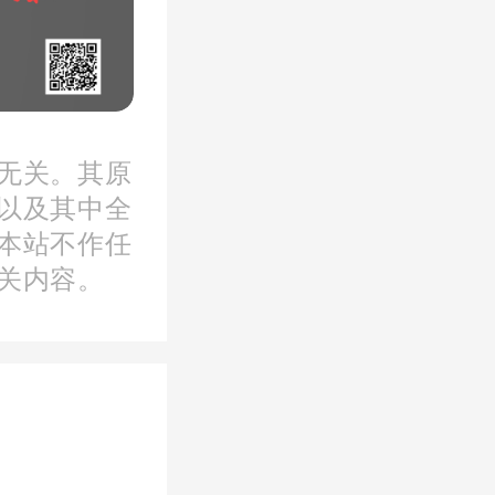
宁女士
无关。其原
对到场
以及其中全
本站不作任
一位渠
关内容。
坚持,让
来,天
资源对