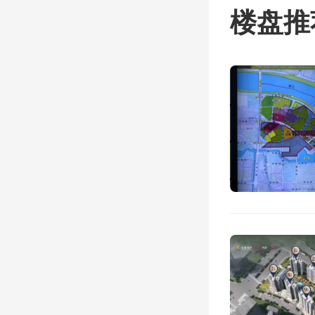
楼盘推
配套”
同步宣
重礼”
已开放
区公认
力积累
无疑让
小户型