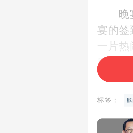
晚
宴的签
一片热
目的强
们从各
伸,交
标签：
购
在一起
最直接