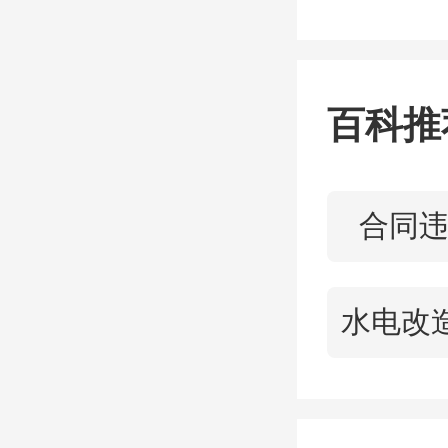
接到销
作,携
后续合
百科推
托底,
无疑充
合同
项
阶。项
际需求