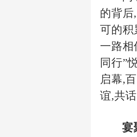
的背后
可的积
一路相
同行”
启幕,
谊,共
宴