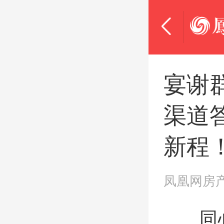
宴谢
渠道
新程
凤凰网房
同