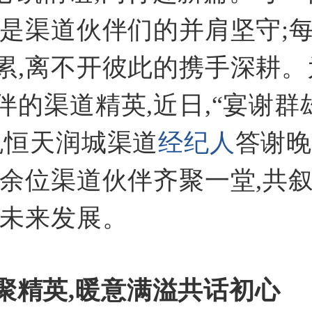
,是渠道伙伴们的并肩坚守;
累,离不开彼此的携手深耕。
伴的渠道精英,近日,“宴谢群
悦恒天润城渠道
经纪人
答谢
百余位渠道伙伴齐聚一堂,共
话未来发展。
聚精英,暖意满溢共话初心