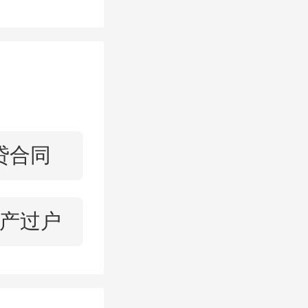
开展工
人心,对
盘品质
共赢之约
贷合同
产过户
升一
荐的实
、生活