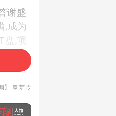
答谢盛
,成为
盘,项
渠道伙伴
蜿蜒延
声交织
编】 覃梦玲
红盘魅力
会的圆