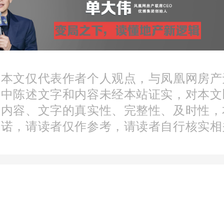
。
宴随着悦恒天润城营销总黄
：本文仅代表作者个人观点，与凤凰网房产
致辞,正式拉开帷幕。黄宁总
文中陈述文字和内容未经本站证实，对本文
分内容、文字的真实性、完整性、及时性，
嘉宾们表示感谢,正是因为每
承诺，请读者仅作参考，请读者自行核实相
的全力以赴,和大家的专业与
户认识并选择悦恒天润城。未
持续给予更多的合作支持,从