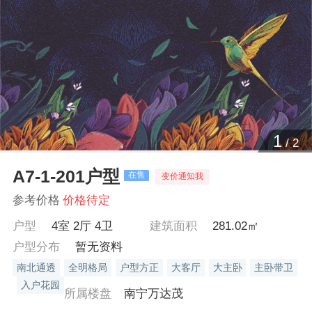
1
/
2
A7-1-201户型
在售
变价通知我
参考价格
价格待定
户型
4室 2厅 4卫
建筑面积
281.02㎡
户型分布
暂无资料
南北通透
全明格局
户型方正
大客厅
大主卧
主卧带卫
入户花园
所属楼盘
南宁万达茂