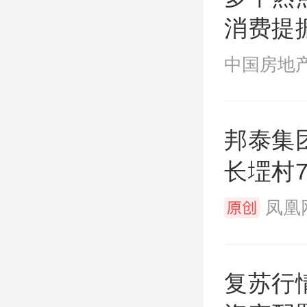
消费提
中国房地产
邦泰集团
长堽村
凤凰网
复苏行