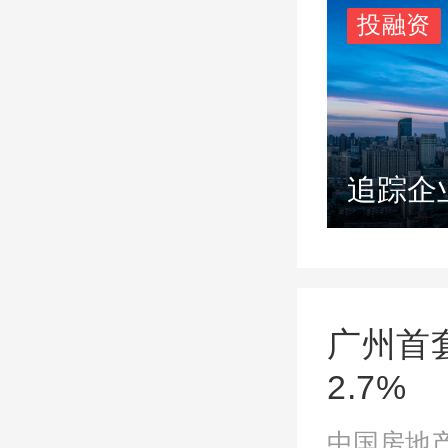
投融资
追踪企
广州首
2.7%
中国房地产