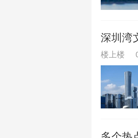
深圳湾文
楼上楼 08
多个热