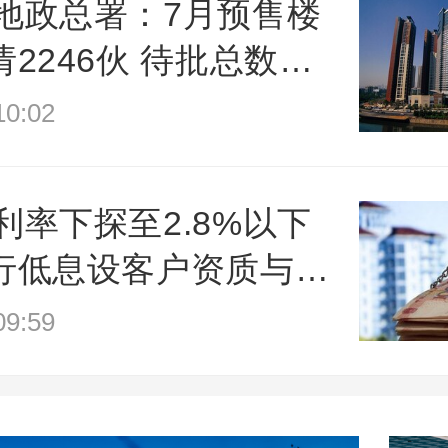
地政总署：7月预售楼
2246伙 待批总数创
新高
:02
利率下探至2.8%以下
行低息设客户资质与合
门槛
:59