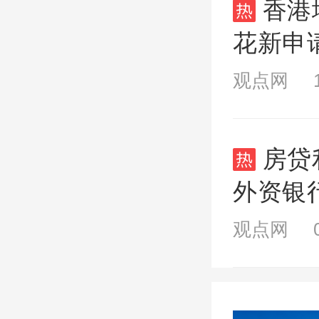
香港
花新申请
21个月
观点网 10
房贷
外资银
作渠道
观点网 09