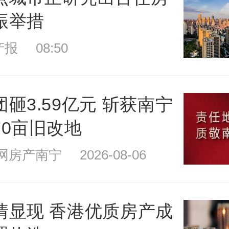
振举措
报 08:50
砸3.59亿元 斩获南宁
70亩旧改地
房产南宁 2026-08-06
情显现 香港优质房产成