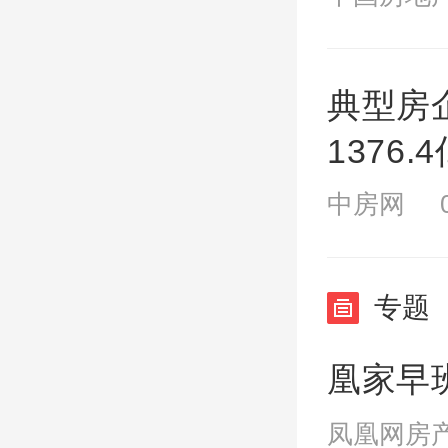
典型房
1376
性
中房网 09
专题
凰家早
凤凰网房产