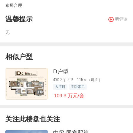
布局合理
温馨提示
听评论
无
相似户型
D户型
4室 2厅 2卫 115㎡（建面）
大主卧
主卧带卫
109.3 万元/套
关注此楼盘也关注
中梁·国宾熙岸