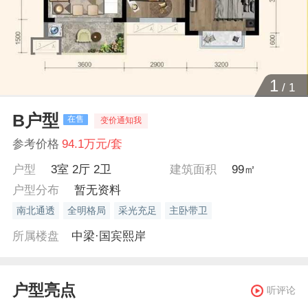
1
/
1
B户型
在售
变价通知我
参考价格
94.1万元/套
户型
3室 2厅 2卫
建筑面积
99㎡
户型分布
暂无资料
南北通透
全明格局
采光充足
主卧带卫
所属楼盘
中梁·国宾熙岸
户型亮点
听评论