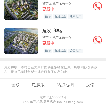
邕宁区-邕宁龙岗中心
更新中
住宅
品牌房企
江景地产
建发·和鸣
邕宁区-邕宁龙岗中心
更新中
住宅
品牌房企
公园地产
免责声明：本站旨在为用户提供更多楼盘信息，所载内容仅供参
考，最终信息以售楼处或政府备案信息为准。
登录
电脑版
站点地图
反馈
京ICP证030609号
©️2019手机凤凰网房产 ihouse.ifeng.com