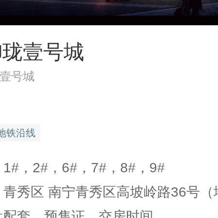
御珑壹号城
壹号城
地铁沿线
1#，2#，6#，7#，8#，9#
 青秀区 南宁青秀区高坡岭路36号（地.
楼盘配套、预售证、交房时间…