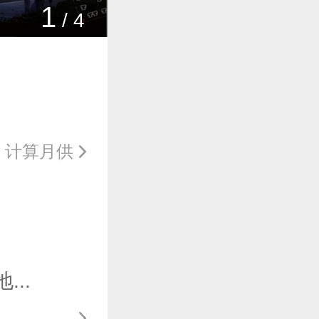
1
/
4
计算月供
..