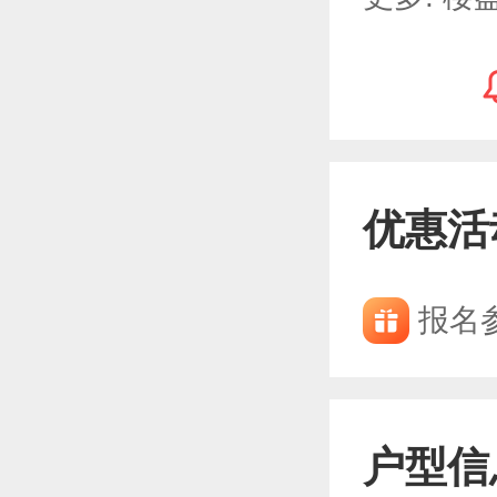
优惠活
报名
户型信