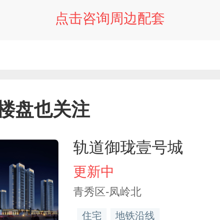
点击咨询周边配套
楼盘也关注
轨道御珑壹号城
更新中
青秀区-凤岭北
住宅
地铁沿线