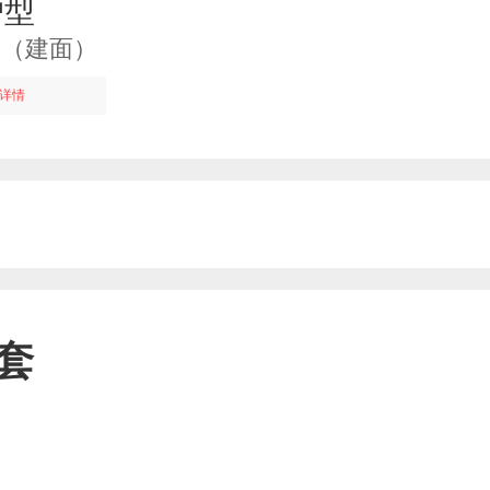
户型
1㎡（建面）
详情
套