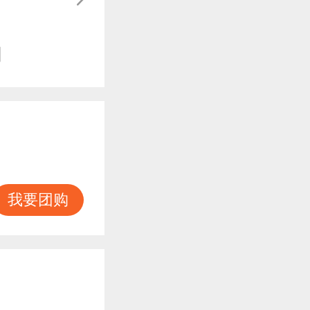
知
我要团购