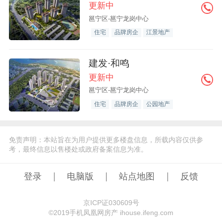
更新中
邕宁区-邕宁龙岗中心
住宅
品牌房企
江景地产
建发·和鸣
更新中
邕宁区-邕宁龙岗中心
住宅
品牌房企
公园地产
免责声明：本站旨在为用户提供更多楼盘信息，所载内容仅供参
考，最终信息以售楼处或政府备案信息为准。
登录
电脑版
站点地图
反馈
京ICP证030609号
©️2019手机凤凰网房产 ihouse.ifeng.com